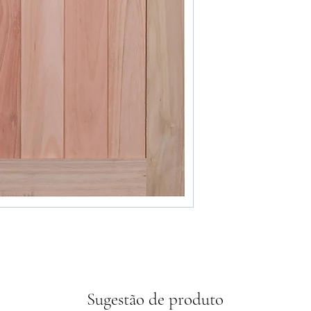
Sugestão de produto